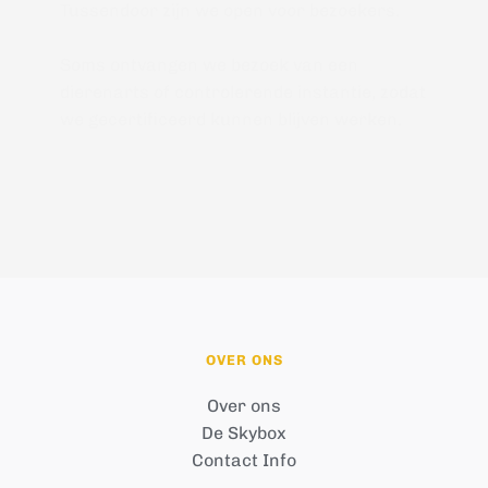
Tussendoor zijn we open voor bezoekers.
Soms ontvangen we bezoek van een 
dierenarts of controlerende instantie, zodat 
we gecertificeerd kunnen blijven werken.
OVER ONS
Over ons
De Skybox
Contact Info