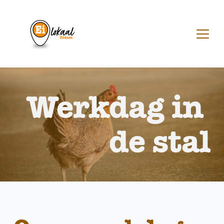
Ga
naar
de
inhoud
Werkdag in 
de stal