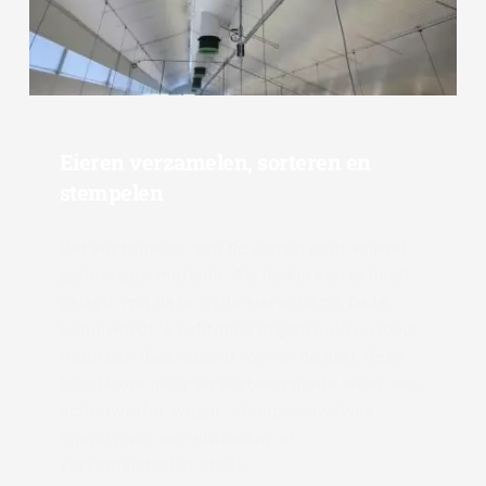
Eieren verzamelen, sorteren en 
stempelen
Het verzamelen van de eieren gaat vrijwel 
geheel automatisch. Als de kip een ei heeft 
gelegd, rolt deze op de eierenband. Deze 
band wordt ‘s ochtends afgedraaid en loopt 
naar een dwarsband voor in de stal. Deze 
band loopt naar de sorteerruimte waar een 
schouwtafel, weger, stempelaar, twee 
inpaklijnen, een stapelaar en 
verzamelstation staat. 