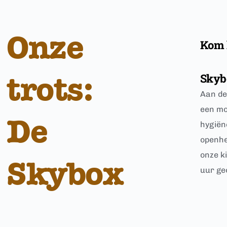
Onze 
Kom 
trots: 
Skyb
Aan de
een mo
De 
hygiëne
openhe
onze k
Skybox 
uur ge