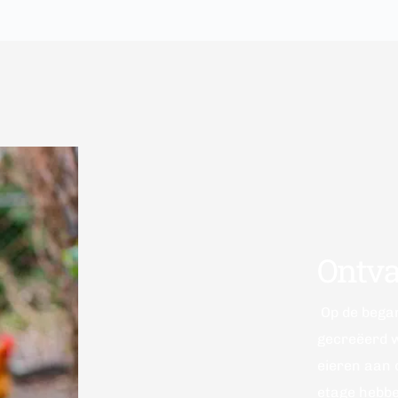
Ontva
 Op de begane grond hebben we een ontvangstruimte 
gecreëerd w
eieren aan 
etage hebbe