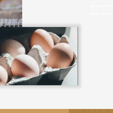
gemaakt waa
waar we gr